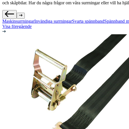
och skåpbilar. Har du några frågor om våra surrningar eller vill ha hjälp
Maskinsurrningar
Invändiga surrningar
Svarta spännband
Spännband me
Visa föregående