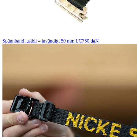
Spännband lastbil – invändigt 50 mm LC750 daN