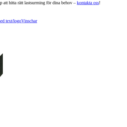
 att hitta rätt lastsurrning för dina behov –
kontakta oss
!
d text/logo
Vinschar