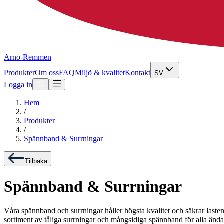
Arno-Remmen
Produkter
Om oss
FAQ
Miljö & kvalitet
Kontakt
SV
Logga in
Hem
/
Produkter
/
Spännband & Surrningar
Tillbaka
Spännband & Surrningar
Våra spännband och surrningar håller högsta kvalitet och säkrar lasten e
sortiment av tåliga surrningar och mångsidiga spännband för alla änd