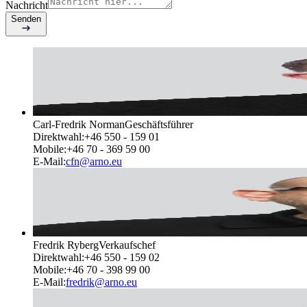
Nachricht
Senden
Carl-Fredrik Norman
Geschäftsführer
Direktwahl
:
+46 550 - 159 01
Mobile
:
+46 70 - 369 59 00
E-Mail
:
cfn@arno.eu
Fredrik Ryberg
Verkaufschef
Direktwahl
:
+46 550 - 159 02
Mobile
:
+46 70 - 398 99 00
E-Mail
:
fredrik@arno.eu