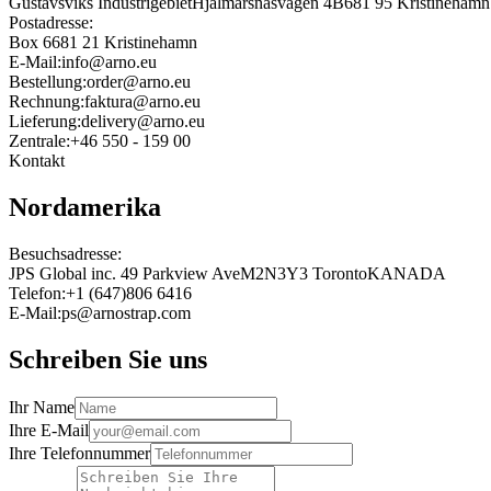
Gustavsviks Industrigebiet
Hjälmarsnäsvägen 4B
681 95 Kristinehamn
Postadresse
:
Box 6
681 21 Kristinehamn
E-Mail
:
info@arno.eu
Bestellung
:
order@arno.eu
Rechnung
:
faktura@arno.eu
Lieferung
:
delivery@arno.eu
Zentrale
:
+46 550 - 159 00
Kontakt
Nordamerika
Besuchsadresse
:
JPS Global inc.
49 Parkview Ave
M2N3Y3 Toronto
KANADA
Telefon
:
+1 (647)806 6416
E-Mail
:
ps@arnostrap.com
Schreiben Sie uns
Ihr Name
Ihre E-Mail
Ihre Telefonnummer