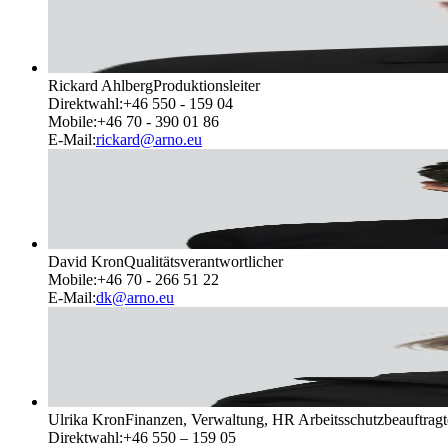
Rickard Ahlberg
Produktionsleiter
Direktwahl
:
+46 550 - 159 04
Mobile
:
+46 70 - 390 01 86
E-Mail
:
rickard@arno.eu
David Kron
Qualitätsverantwortlicher
Mobile
:
+46 70 - 266 51 22
E-Mail
:
dk@arno.eu
Ulrika Kron
Finanzen, Verwaltung, HR Arbeitsschutzbeauftragt
Direktwahl
:
+46 550 – 159 05