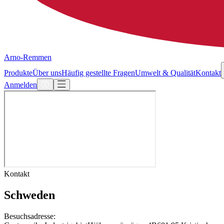
Arno-Remmen
Produkte
Über uns
Häufig gestellte Fragen
Umwelt & Qualität
Kontakt
Anmelden
Kontakt
Schweden
Besuchsadresse
: