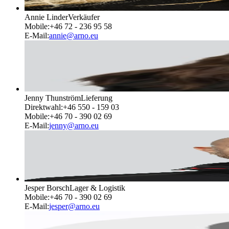
Annie Linder
Verkäufer
Mobile
:
+46 72 - 236 95 58
E-Mail
:
annie@arno.eu
Jenny Thunström
Lieferung
Direktwahl
:
+46 550 - 159 03
Mobile
:
+46 70 - 390 02 69
E-Mail
:
jenny@arno.eu
Jesper Borsch
Lager & Logistik
Mobile
:
+46 70 - 390 02 69
E-Mail
:
jesper@arno.eu