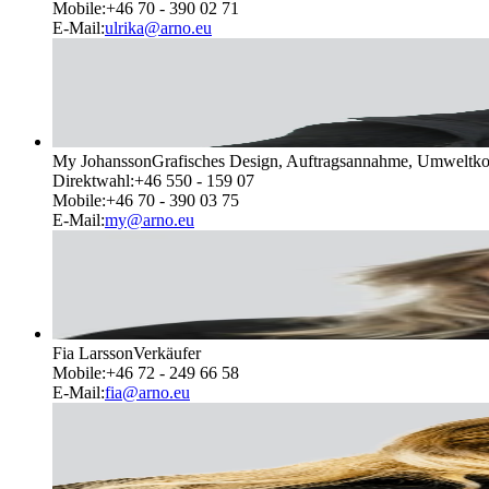
Mobile
:
+46 70 - 390 02 71
E-Mail
:
ulrika@arno.eu
My Johansson
Grafisches Design, Auftragsannahme, Umweltko
Direktwahl
:
+46 550 - 159 07
Mobile
:
+46 70 - 390 03 75
E-Mail
:
my@arno.eu
Fia Larsson
Verkäufer
Mobile
:
+46 72 - 249 66 58
E-Mail
:
fia@arno.eu