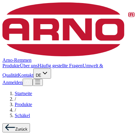
Arno-Remmen
Produkte
Über uns
Häufig gestellte Fragen
Umwelt &
Qualität
Kontakt
DE
Anmelden
Startseite
/
Produkte
/
Schäkel
Zurück