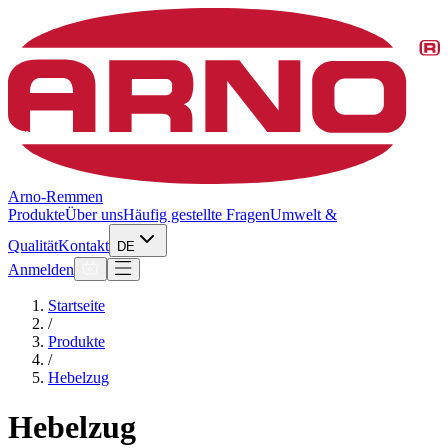
Arno-Remmen
Produkte
Über uns
Häufig gestellte Fragen
Umwelt &
Qualität
Kontakt
DE
Anmelden
Startseite
/
Produkte
/
Hebelzug
Hebelzug