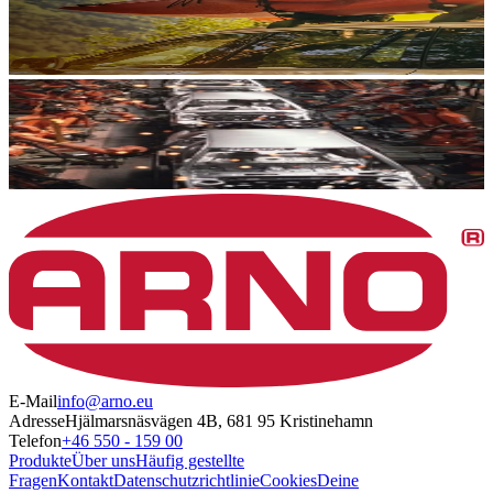
E-Mail
info@arno.eu
Adresse
Hjälmarsnäsvägen 4B, 681 95 Kristinehamn
Telefon
+46 550 - 159 00
Produkte
Über uns
Häufig gestellte
Fragen
Kontakt
Datenschutzrichtlinie
Cookies
Deine