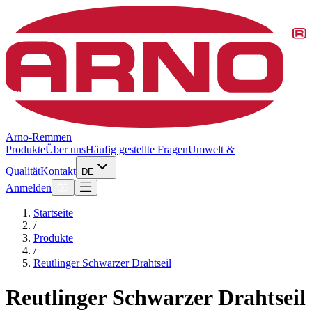
Arno-Remmen
Produkte
Über uns
Häufig gestellte Fragen
Umwelt &
Qualität
Kontakt
DE
Anmelden
Startseite
/
Produkte
/
Reutlinger Schwarzer Drahtseil
Reutlinger Schwarzer Drahtseil