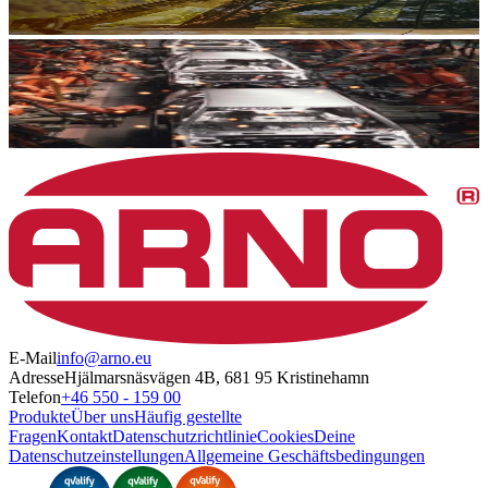
E-Mail
info@arno.eu
Adresse
Hjälmarsnäsvägen 4B, 681 95 Kristinehamn
Telefon
+46 550 - 159 00
Produkte
Über uns
Häufig gestellte
Fragen
Kontakt
Datenschutzrichtlinie
Cookies
Deine
Datenschutzeinstellungen
Allgemeine Geschäftsbedingungen