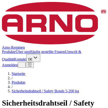
Arno-Remmen
Produkte
Über uns
Häufig gestellte Fragen
Umwelt &
Qualität
Kontakt
DE
Anmelden
Startseite
/
Produkte
/
Sicherheitsdrahtseil / Safety Bonds 5-200 kg
Sicherheitsdrahtseil / Safety