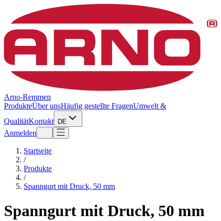
Arno-Remmen
Produkte
Über uns
Häufig gestellte Fragen
Umwelt &
Qualität
Kontakt
DE
Anmelden
Startseite
/
Produkte
/
Spanngurt mit Druck, 50 mm
Spanngurt mit Druck, 50 mm