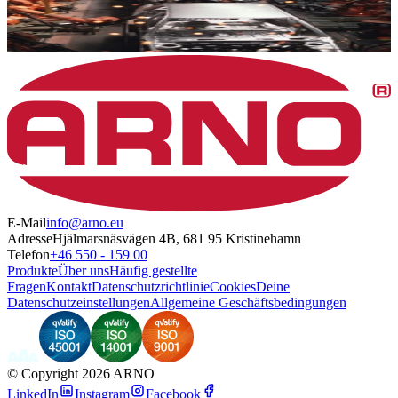
E-Mail
info@arno.eu
Adresse
Hjälmarsnäsvägen 4B, 681 95 Kristinehamn
Telefon
+46 550 - 159 00
Produkte
Über uns
Häufig gestellte
Fragen
Kontakt
Datenschutzrichtlinie
Cookies
Deine
Datenschutzeinstellungen
Allgemeine Geschäftsbedingungen
©
Copyright 2026 ARNO
LinkedIn
Instagram
Facebook