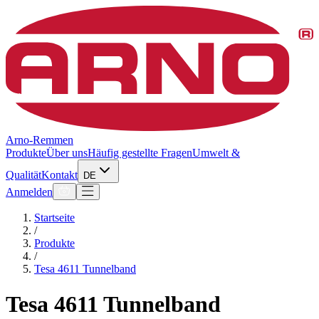
Arno-Remmen
Produkte
Über uns
Häufig gestellte Fragen
Umwelt &
Qualität
Kontakt
DE
Anmelden
Startseite
/
Produkte
/
Tesa 4611 Tunnelband
Tesa 4611 Tunnelband