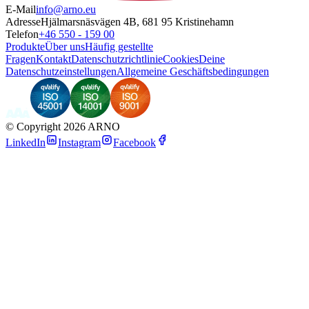
E-Mail
info@arno.eu
Adresse
Hjälmarsnäsvägen 4B, 681 95 Kristinehamn
Telefon
+46 550 - 159 00
Produkte
Über uns
Häufig gestellte
Fragen
Kontakt
Datenschutzrichtlinie
Cookies
Deine
Datenschutzeinstellungen
Allgemeine Geschäftsbedingungen
©
Copyright 2026 ARNO
LinkedIn
Instagram
Facebook