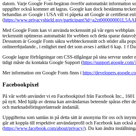
datorn. Varje Google Font-begäran överför automatiskt information so
uppgifter också kommer att lagras. Google kan dock bestämma teckensn
behandlas av Google i USA vill vi påpeka att Google är certifierat en
(
https://www.privacyshield.gov/participant?id=a2zt000000001L5AA
Med Google Fonts kan vi använda teckensnitt på vår egen webbplats och
teckensnitt optimeras automatiskt för webben och detta sparar datavol
Dessutom är Google Fonts säkra webbteckensnitt och stöder alla populär
onlineerbjudande., i enlighet med det som avses i artikel 6 kap. 1 f 
Google lagrar förfrågningar om CSS-tillgångar på sina servrar under en
tidigt måste du kontakta Google Support (
https://support.google.co
Mer information om Google Fonts finns i
https://developers.google.c
Facebookpixel
På vår webb använder vi en Facebookpixel från Facebook Inc., 1601 S
på nytt. Med hjälp av denna kan användarnas beteende spåras efter det 
och marknadsföringsrelaterade ändamål.
Uppgifterna som samlas in på detta sätt är anonyma för oss och inrymm
går att koppla till respektive användarprofil och Facebook kan också
(
https://www.facebook.com/about/privacy/
). Du kan ändra inställnin