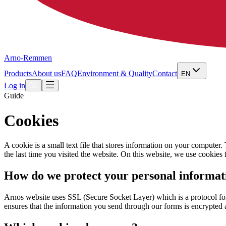
Arno-Remmen
Products
About us
FAQ
Environment & Quality
Contact
EN
Log in
Guide
Cookies
A cookie is a small text file that stores information on your computer
the last time you visited the website. On this website, we use cookie
How do we protect your personal informati
Arnos website uses SSL (Secure Socket Layer) which is a protocol for 
ensures that the information you send through our forms is encrypted 