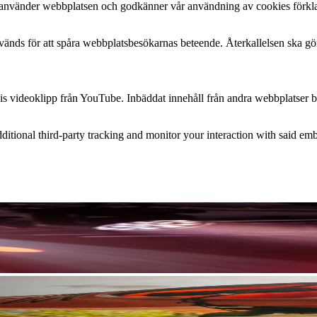
u använder webbplatsen och godkänner vår användning av cookies förklar
änds för att spåra webbplatsbesökarnas beteende. Återkallelsen ska göras 
lvis videoklipp från YouTube. Inbäddat innehåll från andra webbplatser
itional third-party tracking and monitor your interaction with said emb