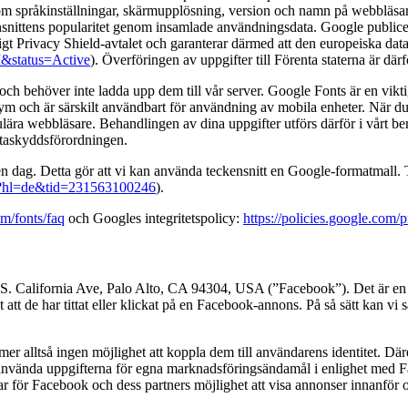
m språkinställningar, skärmupplösning, version och namn på webbläsare
ittens popularitet genom insamlade användningsdata. Google publicerar
ligt Privacy Shield-avtalet och garanterar därmed att den europeiska da
I&status=Active
). Överföringen av uppgifter till Förenta staterna är där
 behöver inte ladda upp dem till vår server. Google Fonts är en viktig
ym och är särskilt användbart för användning av mobila enheter. När du b
a webbläsare. Behandlingen av dina uppgifter utförs därför i vårt berät
Dataskyddsförordningen.
 dag. Detta gör att vi kan använda teckensnitt en Google-formatmall. Tec
m/?hl=de&tid=231563100246
).
om/fonts/faq
och Googles integritetspolicy:
https://policies.google.com/
. California Ave, Palo Alto, CA 94304, USA (”Facebook”). Det är en coo
att de har tittat eller klickat på en Facebook-annons. På så sätt kan vi
er alltså ingen möjlighet att koppla dem till användarens identitet. Dä
 använda uppgifterna för egna marknadsföringsändamål i enlighet med Fa
gar för Facebook och dess partners möjlighet att visa annonser innanfö