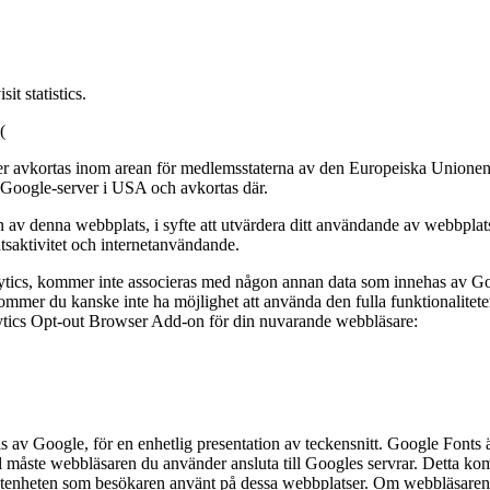
t statistics.
(
er avkortas inom arean för medlemsstaterna av den Europeiska Unionen
n Google-server i USA och avkortas där.
 denna webbplats, i syfte att utvärdera ditt användande av webbplats
atsaktivitet och internetanvändande.
ytics, kommer inte associeras med någon annan data som innehas av G
 kommer du kanske inte ha möjlighet att använda den fulla funktionalite
lytics Opt-out Browser Add-on för din nuvarande webbläsare:
 av Google, för en enhetlig presentation av teckensnitt. Google Fonts 
l måste webbläsaren du använder ansluta till Googles servrar. Detta k
utenheten som besökaren använt på dessa webbplatser. Om webbläsaren i