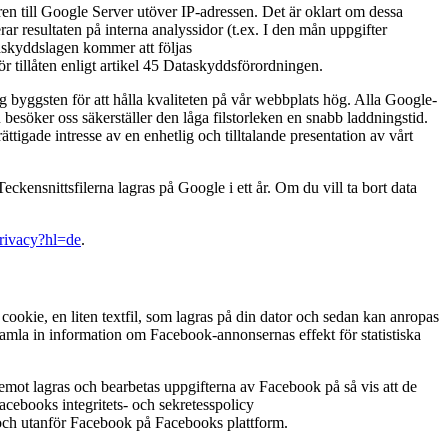
n till Google Server utöver IP-adressen. Det är oklart om dessa
 resultaten på interna analyssidor (t.ex. I den mån uppgifter
taskyddslagen kommer att följas
för tillåten enligt artikel 45 Dataskyddsförordningen.
 byggsten för att hålla kvaliteten på vår webbplats hög. Alla Google-
esöker oss säkerställer den låga filstorleken en snabb laddningstid.
tigade intresse av en enhetlig och tilltalande presentation av vårt
kensnittsfilerna lagras på Google i ett år. Om du vill ta bort data
privacy?hl=de
.
kie, en liten textfil, som lagras på din dator och sedan kan anropas
 samla in information om Facebook-annonsernas effekt för statistiska
remot lagras och bearbetas uppgifterna av Facebook på så vis att de
cebooks integritets- och sekretesspolicy
r och utanför Facebook på Facebooks plattform.