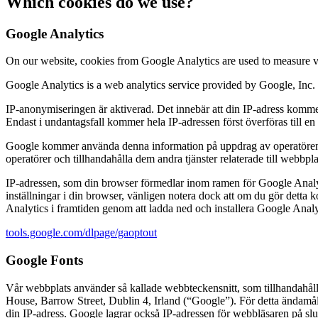
Which cookies do we use?
Google Analytics
On our website, cookies from Google Analytics are used to measure visi
Google Analytics is a web analytics service provided by Google, Inc. 
IP-anonymiseringen är aktiverad. Det innebär att din IP-adress komm
Endast i undantagsfall kommer hela IP-adressen först överföras till e
Google kommer använda denna information på uppdrag av operatören av
operatörer och tillhandahålla dem andra tjänster relaterade till webbpl
IP-adressen, som din browser förmedlar inom ramen för Google Anal
inställningar i din browser, vänligen notera dock att om du gör detta
Analytics i framtiden genom att ladda ned och installera Google Ana
tools.google.com/dlpage/gaoptout
Google Fonts
Vår webbplats använder så kallade webbteckensnitt, som tillhandahålls
House, Barrow Street, Dublin 4, Irland (“Google”). För detta ändamå
din IP-adress. Google lagrar också IP-adressen för webbläsaren på sl