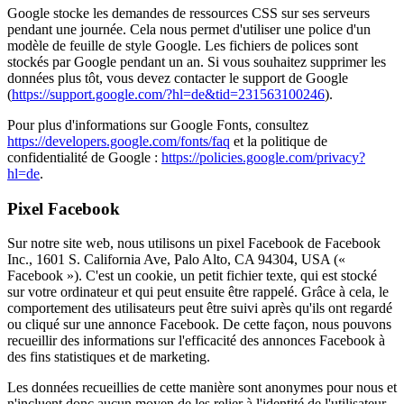
Google stocke les demandes de ressources CSS sur ses serveurs
pendant une journée. Cela nous permet d'utiliser une police d'un
modèle de feuille de style Google. Les fichiers de polices sont
stockés par Google pendant un an. Si vous souhaitez supprimer les
données plus tôt, vous devez contacter le support de Google
(
https://support.google.com/?hl=de&tid=231563100246
).
Pour plus d'informations sur Google Fonts, consultez
https://developers.google.com/fonts/faq
et la politique de
confidentialité de Google :
https://policies.google.com/privacy?
hl=de
.
Pixel Facebook
Sur notre site web, nous utilisons un pixel Facebook de Facebook
Inc., 1601 S. California Ave, Palo Alto, CA 94304, USA («
Facebook »). C'est un cookie, un petit fichier texte, qui est stocké
sur votre ordinateur et qui peut ensuite être rappelé. Grâce à cela, le
comportement des utilisateurs peut être suivi après qu'ils ont regardé
ou cliqué sur une annonce Facebook. De cette façon, nous pouvons
recueillir des informations sur l'efficacité des annonces Facebook à
des fins statistiques et de marketing.
Les données recueillies de cette manière sont anonymes pour nous et
n'incluent donc aucun moyen de les relier à l'identité de l'utilisateur.