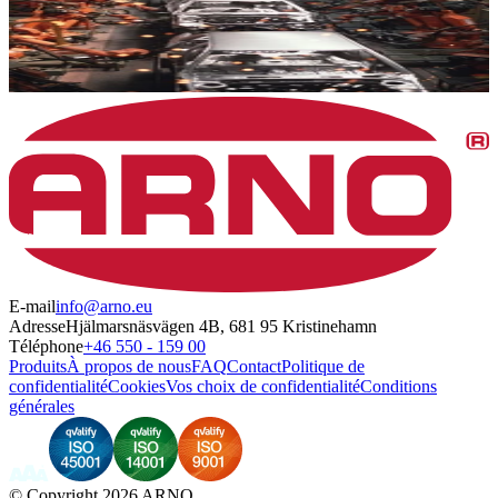
E-mail
info@arno.eu
Adresse
Hjälmarsnäsvägen 4B, 681 95 Kristinehamn
Téléphone
+46 550 - 159 00
Produits
À propos de nous
FAQ
Contact
Politique de
confidentialité
Cookies
Vos choix de confidentialité
Conditions
générales
©
Copyright 2026 ARNO