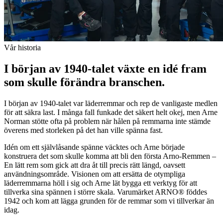
Vår historia
I början av 1940-talet växte en idé fram
som skulle förändra branschen.
I början av 1940-talet var läderremmar och rep de vanligaste medlen
för att säkra last. I många fall funkade det säkert helt okej, men Arne
Norman stötte ofta på problem när hålen på remmarna inte stämde
överens med storleken på det han ville spänna fast.
Idén om ett självlåsande spänne väcktes och Arne började
konstruera det som skulle komma att bli den första Arno-Remmen –
En lätt rem som gick att dra åt till precis rätt längd, oavsett
användningsområde. Visionen om att ersätta de otympliga
läderremmarna höll i sig och Arne lät bygga ett verktyg för att
tillverka sina spännen i större skala. Varumärket ARNO® föddes
1942 och kom att lägga grunden för de remmar som vi tillverkar än
idag.