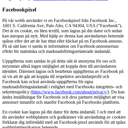
Facebookpixel
På vår webb använder vi en Facebookpixel från Facebook Inc.,
1601 S. California Ave, Palo Alto, CA 94304, USA (”Facebook”).
Det är en cookie, en liten textfil, som lagras på din dator och sedan
kan anropas på nytt. Med hjälp av denna kan användarnas beteende
spåras efter det att de har tittat eller klickat på en Facebook-annons.
På så sätt kan vi samla in information om Facebook-annonsernas
effekt för statistiska och marknadsföringsrelaterade ändamål.
Uppgifterna som samlas in på detta sätt är anonyma för oss och
inrymmer alltså ingen möjlighet att koppla dem till användarens
identitet. Däremot lagras och bearbetas uppgifterna av Facebook på
så vis att de går att koppla till respektive användarprofil och
Facebook kan också använda uppgifterna för egna
marknadsföringsändamål i enlighet med Facebooks integritets- och
sekretesspolicy (
https://www.facebook.com/about/privacy/
). Du kan
ändra inställningar för Facebook och dess partners möjlighet att visa
annonser innanför och utanför Facebook på Facebooks plattform.
En cookie kan lagras på din dator för detta ändamål. I och med att
du använder webbplatsen och godkänner vår användning av cookies
förklarar dig införstådd med att Facebook-pixel används för att spåra
webbplatsbesökarnas beteende.