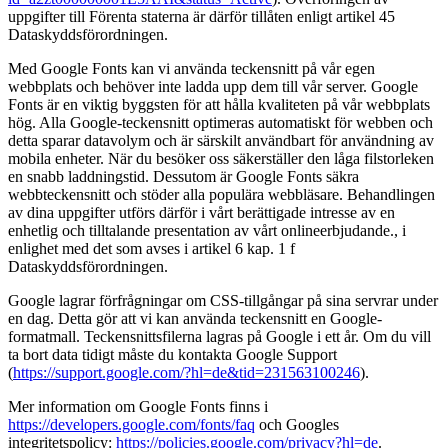
uppgifter till Förenta staterna är därför tillåten enligt artikel 45
Dataskyddsförordningen.
Med Google Fonts kan vi använda teckensnitt på vår egen
webbplats och behöver inte ladda upp dem till vår server. Google
Fonts är en viktig byggsten för att hålla kvaliteten på vår webbplats
hög. Alla Google-teckensnitt optimeras automatiskt för webben och
detta sparar datavolym och är särskilt användbart för användning av
mobila enheter. När du besöker oss säkerställer den låga filstorleken
en snabb laddningstid. Dessutom är Google Fonts säkra
webbteckensnitt och stöder alla populära webbläsare. Behandlingen
av dina uppgifter utförs därför i vårt berättigade intresse av en
enhetlig och tilltalande presentation av vårt onlineerbjudande., i
enlighet med det som avses i artikel 6 kap. 1 f
Dataskyddsförordningen.
Google lagrar förfrågningar om CSS-tillgångar på sina servrar under
en dag. Detta gör att vi kan använda teckensnitt en Google-
formatmall. Teckensnittsfilerna lagras på Google i ett år. Om du vill
ta bort data tidigt måste du kontakta Google Support
(
https://support.google.com/?hl=de&tid=231563100246
).
Mer information om Google Fonts finns i
https://developers.google.com/fonts/faq
och Googles
integritetspolicy:
https://policies.google.com/privacy?hl=de
.