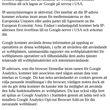
överföras till och lagras av Google på servrar i USA.
IP-anonymiseringen är aktiverad. Det innebär att din IP-adress
kommer avkortas inom arean för medlemsstaterna av den
Europeiska Unionen eller andra parter till Agreement on the
European Economic Area. Endast i undantagsfall kommer hela IP-
adressen först överföras till en Google-server i USA och avkortas
där.
Google kommer använda denna information på uppdrag av
operatören av denna webbplats, i syfte att utvärdera ditt användande
av webbplatsen, sammanställa rapporter om webbplatsaktivitet för
webbplatsens operatörer och tillhandahålla dem andra tjänster
relaterade till webbplatsaktivitet och internetanvändande.
IP-adressen, som din browser förmedlar inom ramen för Google
Analytics, kommer inte associeras med någon annan data som
innehas av Google. Du kan neka användandet av cookies genom att
välja passande inställningar i din browser, vänligen notera dock att
om du gör detta kommer du kanske inte ha möjlighet att använda
den fulla funktionaliteten av webbplatsen. Du kan också välja bort
att spåras av Google Analytics i framtiden genom att ladda ned och
installera Google Analytics Opt-out Browser Add-on för din
nuvarande webbläsare: