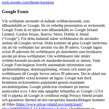
tools.google.com/dlpage/gaoptout
Google Fonts
Vår webbplats använder så kallade webbteckensnitt, som
tillhandahålls av Google, för en enhetlig presentation av teckensnitt.
Google Fonts är en tjänst som tillhandahålls av Google Ireland
Limited, Gordon House, Barrow Street, Dublin 4, Irland
(“Google”). För detta ändamål måste webbläsaren du använder
ansluta till Googles servrar. Detta kommer att göra Google medvetna
om att vår webbplats har använts via din IP-adress. Google lagrar
också IP-adressen för webbläsaren på slutenheten som besökaren
använt på dessa webbplatser. Om webbläsaren inte stöder
webbteckensnitt används ett standardteckensnitt av datorn. Varje
Google Font-begäran överför automatiskt information som
språkinställningar, skärmupplösning, version och namn på
webbläsaren till Google Server utöver IP-adressen. Det är oklart om
dessa uppgifter också kommer att lagras. Google kan dock
bestämma teckensnittens popularitet genom insamlade
användningsdata. Google publicerar resultaten på interna
analyssidor (t.ex. I den mån uppgifter behandlas av Google i USA
vill vi påpeka att Google är certifierat enligt Privacy Shield-avtalet
och garanterar därmed att den europeiska dataskyddslagen kommer
att följas (
https://www.privacyshield.gov/participant?
id=a2zt000000001L5AAI&status=Active
). Överföringen av