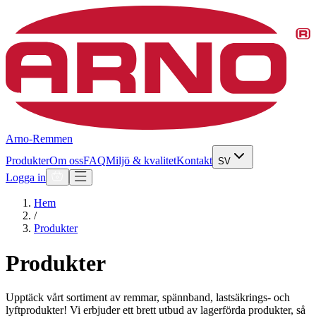
Arno-Remmen
Produkter
Om oss
FAQ
Miljö & kvalitet
Kontakt
SV
Logga in
Hem
/
Produkter
Produkter
Upptäck vårt sortiment av remmar, spännband, lastsäkrings- och
lyftprodukter! Vi erbjuder ett brett utbud av lagerförda produkter, så