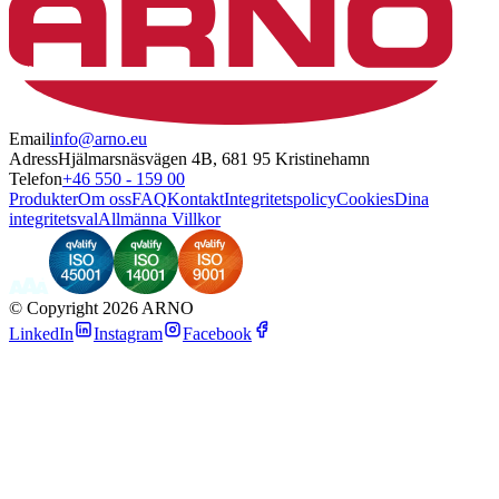
Email
info@arno.eu
Adress
Hjälmarsnäsvägen 4B, 681 95 Kristinehamn
Telefon
+46 550 - 159 00
Produkter
Om oss
FAQ
Kontakt
Integritetspolicy
Cookies
Dina
integritetsval
Allmänna Villkor
©
Copyright 2026 ARNO
LinkedIn
Instagram
Facebook