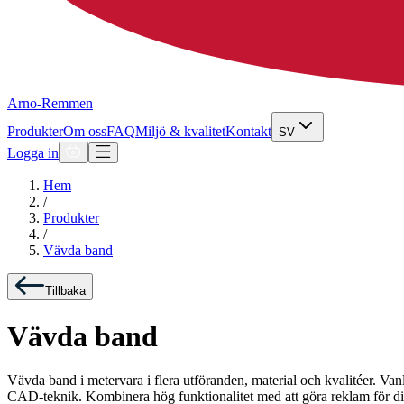
Arno-Remmen
Produkter
Om oss
FAQ
Miljö & kvalitet
Kontakt
SV
Logga in
Hem
/
Produkter
/
Vävda band
Tillbaka
Vävda band
Vävda band i metervara i flera utföranden, material och kvalitéer. V
CAD-teknik. Kombinera hög funktionalitet med att göra reklam för ditt