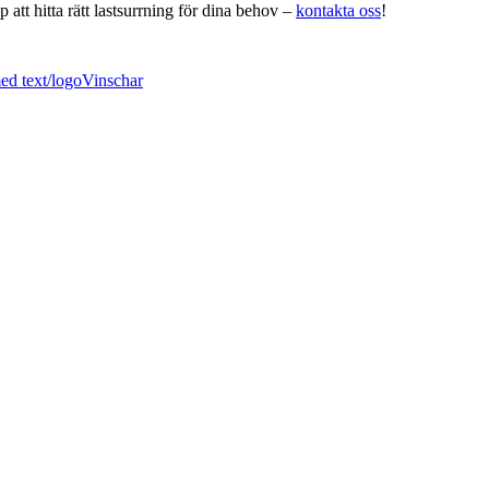
 att hitta rätt lastsurrning för dina behov –
kontakta oss
!
d text/logo
Vinschar