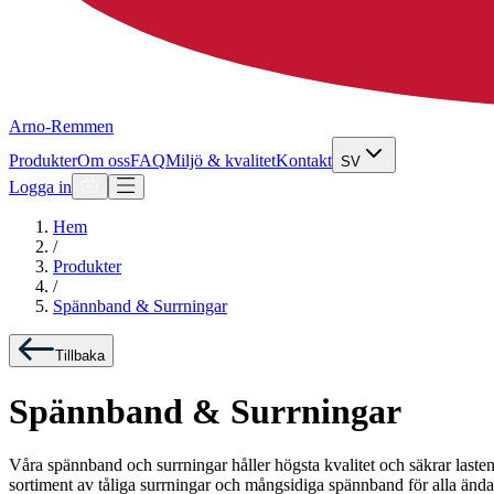
Arno-Remmen
Produkter
Om oss
FAQ
Miljö & kvalitet
Kontakt
SV
Logga in
Hem
/
Produkter
/
Spännband & Surrningar
Tillbaka
Spännband & Surrningar
Våra spännband och surrningar håller högsta kvalitet och säkrar lasten e
sortiment av tåliga surrningar och mångsidiga spännband för alla änd