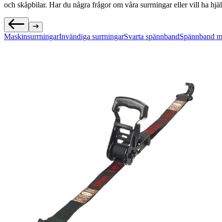
och skåpbilar. Har du några frågor om våra surrningar eller vill ha hjälp
Maskinsurrningar
Invändiga surrningar
Svarta spännband
Spännband me