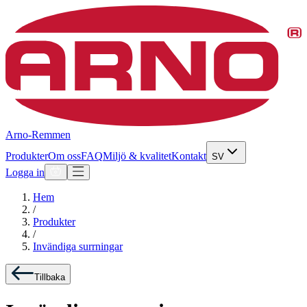
Arno-Remmen
Produkter
Om oss
FAQ
Miljö & kvalitet
Kontakt
SV
Logga in
Hem
/
Produkter
/
Invändiga surrningar
Tillbaka