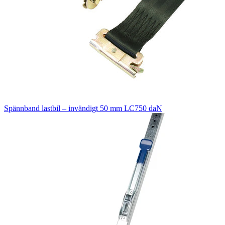
Spännband lastbil – invändigt 50 mm LC750 daN