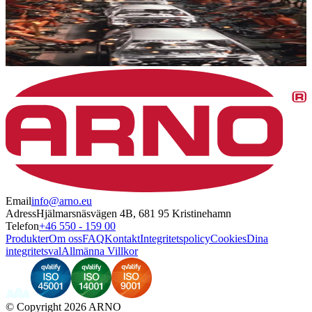
Email
info@arno.eu
Adress
Hjälmarsnäsvägen 4B, 681 95 Kristinehamn
Telefon
+46 550 - 159 00
Produkter
Om oss
FAQ
Kontakt
Integritetspolicy
Cookies
Dina
integritetsval
Allmänna Villkor
©
Copyright 2026 ARNO