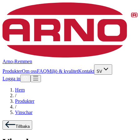
Arno-Remmen
Produkter
Om oss
FAQ
Miljö & kvalitet
Kontakt
SV
Logga in
Hem
/
Produkter
/
Vinschar
Tillbaka