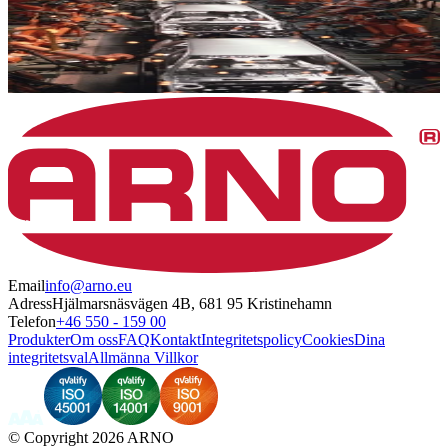
Email
info@arno.eu
Adress
Hjälmarsnäsvägen 4B, 681 95 Kristinehamn
Telefon
+46 550 - 159 00
Produkter
Om oss
FAQ
Kontakt
Integritetspolicy
Cookies
Dina
integritetsval
Allmänna Villkor
©
Copyright 2026 ARNO