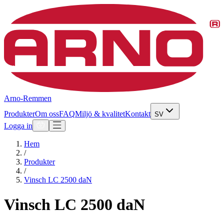
Arno-Remmen
Produkter
Om oss
FAQ
Miljö & kvalitet
Kontakt
SV
Logga in
Hem
/
Produkter
/
Vinsch LC 2500 daN
Vinsch LC 2500 daN