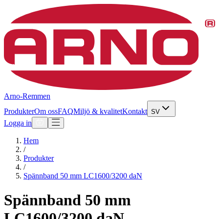
Arno-Remmen
Produkter
Om oss
FAQ
Miljö & kvalitet
Kontakt
SV
Logga in
Hem
/
Produkter
/
Spännband 50 mm LC1600/3200 daN
Spännband 50 mm
LC1600/3200 daN