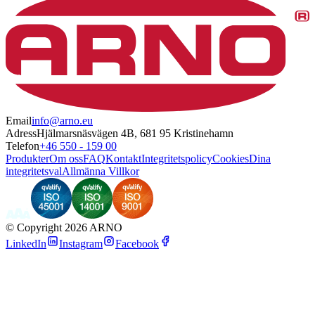
Email
info@arno.eu
Adress
Hjälmarsnäsvägen 4B, 681 95 Kristinehamn
Telefon
+46 550 - 159 00
Produkter
Om oss
FAQ
Kontakt
Integritetspolicy
Cookies
Dina
integritetsval
Allmänna Villkor
©
Copyright 2026 ARNO
LinkedIn
Instagram
Facebook