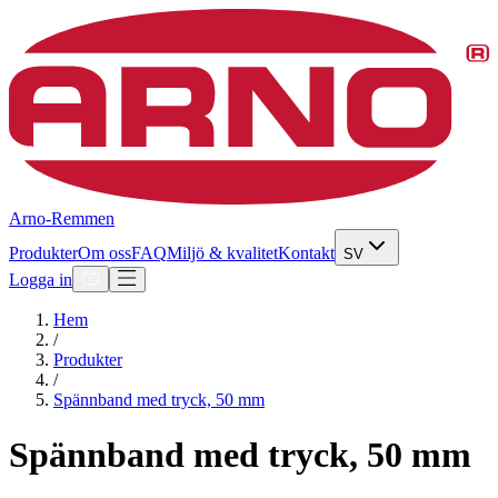
Arno-Remmen
Produkter
Om oss
FAQ
Miljö & kvalitet
Kontakt
SV
Logga in
Hem
/
Produkter
/
Spännband med tryck, 50 mm
Spännband med tryck, 50 mm