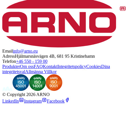
Email
info@arno.eu
Adress
Hjälmarsnäsvägen 4B, 681 95 Kristinehamn
Telefon
+46 550 - 159 00
Produkter
Om oss
FAQ
Kontakt
Integritetspolicy
Cookies
Dina
integritetsval
Allmänna Villkor
©
Copyright 2026 ARNO
LinkedIn
Instagram
Facebook