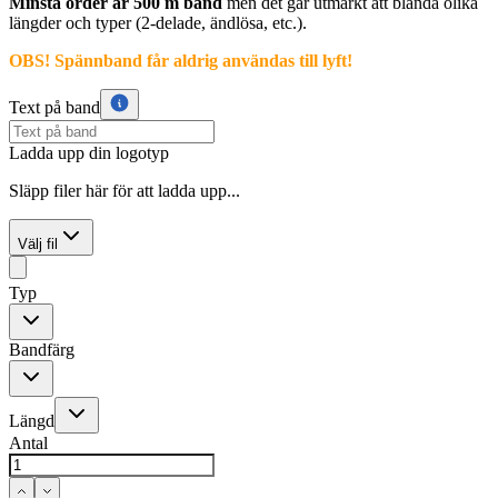
Minsta order är 500 m band
men det går utmärkt att blanda olika
längder och typer (2-delade, ändlösa, etc.).
OBS! Spännband får aldrig användas till lyft!
Text på band
Ladda upp din logotyp
Släpp filer här för att ladda upp...
Välj fil
Typ
Bandfärg
Längd
Antal