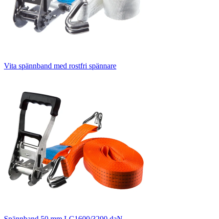
Vita spännband med rostfri spännare
Spännband 50 mm LC1600/3200 daN