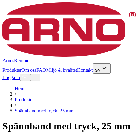
Arno-Remmen
Produkter
Om oss
FAQ
Miljö & kvalitet
Kontakt
SV
Logga in
Hem
/
Produkter
/
Spännband med tryck, 25 mm
Spännband med tryck, 25 mm