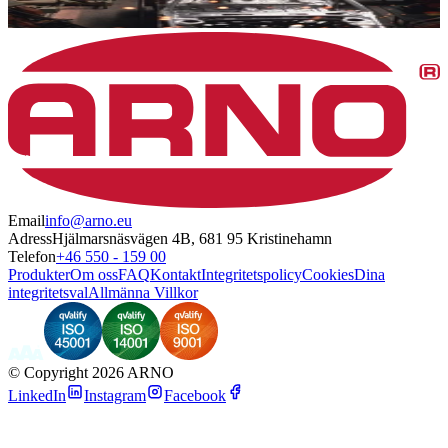
Email
info@arno.eu
Adress
Hjälmarsnäsvägen 4B, 681 95 Kristinehamn
Telefon
+46 550 - 159 00
Produkter
Om oss
FAQ
Kontakt
Integritetspolicy
Cookies
Dina
integritetsval
Allmänna Villkor
©
Copyright 2026 ARNO
LinkedIn
Instagram
Facebook