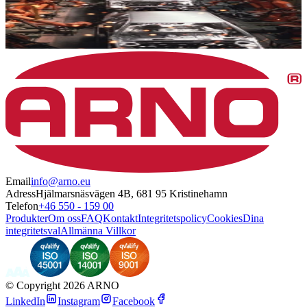
Email
info@arno.eu
Adress
Hjälmarsnäsvägen 4B, 681 95 Kristinehamn
Telefon
+46 550 - 159 00
Produkter
Om oss
FAQ
Kontakt
Integritetspolicy
Cookies
Dina
integritetsval
Allmänna Villkor
©
Copyright 2026 ARNO
LinkedIn
Instagram
Facebook