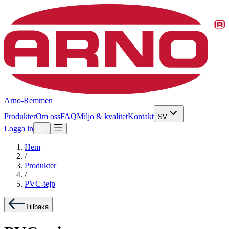
Arno-Remmen
Produkter
Om oss
FAQ
Miljö & kvalitet
Kontakt
SV
Logga in
Hem
/
Produkter
/
PVC-tejp
Tillbaka