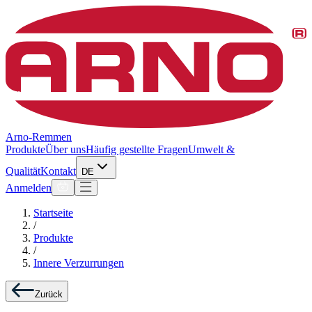
Arno-Remmen
Produkte
Über uns
Häufig gestellte Fragen
Umwelt &
Qualität
Kontakt
DE
Anmelden
Startseite
/
Produkte
/
Innere Verzurrungen
Zurück