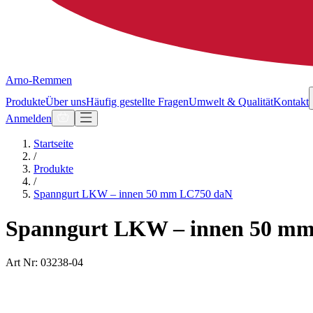
Arno-Remmen
Produkte
Über uns
Häufig gestellte Fragen
Umwelt & Qualität
Kontakt
Anmelden
Startseite
/
Produkte
/
Spanngurt LKW – innen 50 mm LC750 daN
Spanngurt LKW – innen 50 m
Art Nr: 03238-04