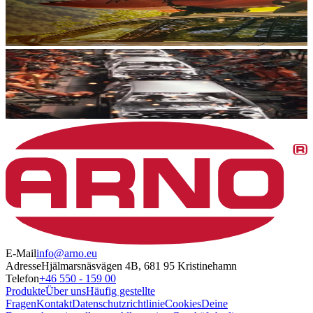
E-Mail
info@arno.eu
Adresse
Hjälmarsnäsvägen 4B, 681 95 Kristinehamn
Telefon
+46 550 - 159 00
Produkte
Über uns
Häufig gestellte
Fragen
Kontakt
Datenschutzrichtlinie
Cookies
Deine