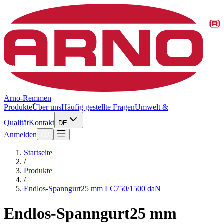
Arno-Remmen
Produkte
Über uns
Häufig gestellte Fragen
Umwelt &
Qualität
Kontakt
DE
Anmelden
Startseite
/
Produkte
/
Endlos-Spanngurt25 mm LC750/1500 daN
Endlos-Spanngurt25 mm