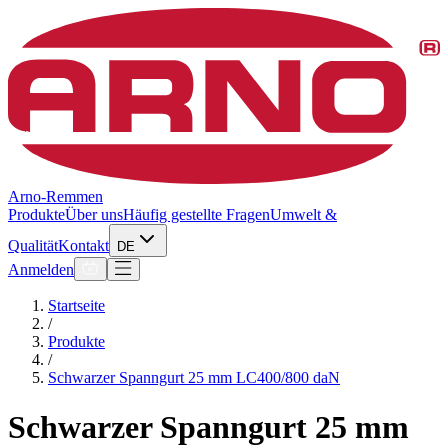
Arno-Remmen
Produkte
Über uns
Häufig gestellte Fragen
Umwelt &
Qualität
Kontakt
DE
Anmelden
Startseite
/
Produkte
/
Schwarzer Spanngurt 25 mm LC400/800 daN
Schwarzer Spanngurt 25 mm