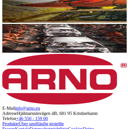
E-Mail
info@arno.eu
Adresse
Hjälmarsnäsvägen 4B, 681 95 Kristinehamn
Telefon
+46 550 - 159 00
Produkte
Über uns
Häufig gestellte
Fragen
Kontakt
Datenschutzrichtlinie
Cookies
Deine