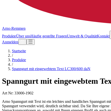
Arno-Remmen
Produkte
Über uns
Häufig gestellte Fragen
Umwelt & Qualität
Kontakt
Anmelden
Startseite
/
Produkte
/
Spanngurt mit eingewebtem Text LC300/600 daN
Spanngurt mit eingewebtem Te
Art Nr: 33000-1902
Arno Spanngurt mit Text ist ein leichtes und handliches Spanngurt mi
Spanngurt verwendet wird, deutlich sichtbar sind. Da Sie Ihre eigene
Verpackungsoptionen an, sowohl mit Ihrem eigenen Profil als auch m