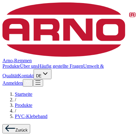
Arno-Remmen
Produkte
Über uns
Häufig gestellte Fragen
Umwelt &
Qualität
Kontakt
DE
Anmelden
Startseite
/
Produkte
/
PVC-Klebeband
Zurück