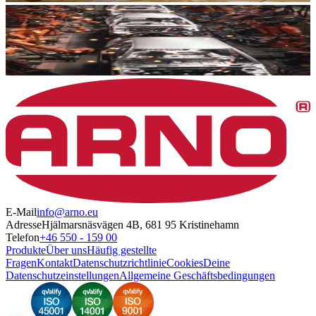
E-Mail
info@arno.eu
Adresse
Hjälmarsnäsvägen 4B, 681 95 Kristinehamn
Telefon
+46 550 - 159 00
Produkte
Über uns
Häufig gestellte
Fragen
Kontakt
Datenschutzrichtlinie
Cookies
Deine
Datenschutzeinstellungen
Allgemeine Geschäftsbedingungen