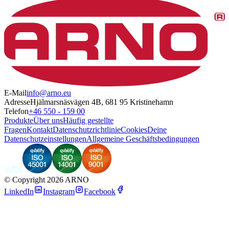
E-Mail
info@arno.eu
Adresse
Hjälmarsnäsvägen 4B, 681 95 Kristinehamn
Telefon
+46 550 - 159 00
Produkte
Über uns
Häufig gestellte
Fragen
Kontakt
Datenschutzrichtlinie
Cookies
Deine
Datenschutzeinstellungen
Allgemeine Geschäftsbedingungen
©
Copyright 2026 ARNO
LinkedIn
Instagram
Facebook