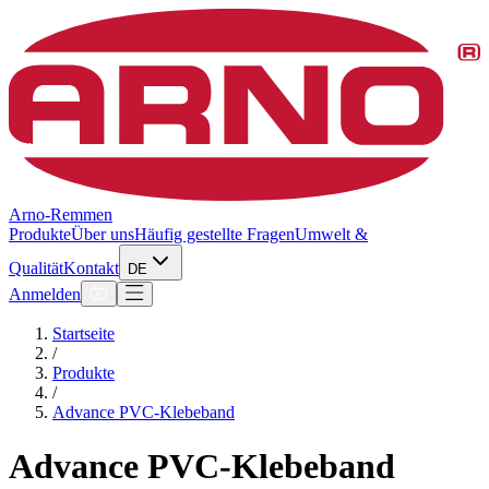
Arno-Remmen
Produkte
Über uns
Häufig gestellte Fragen
Umwelt &
Qualität
Kontakt
DE
Anmelden
Startseite
/
Produkte
/
Advance PVC-Klebeband
Advance PVC-Klebeband