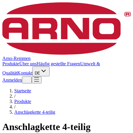
Arno-Remmen
Produkte
Über uns
Häufig gestellte Fragen
Umwelt &
Qualität
Kontakt
DE
Anmelden
Startseite
/
Produkte
/
Anschlagkette 4-teilig
Anschlagkette 4-teilig