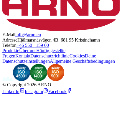
E-Mail
info@arno.eu
Adresse
Hjälmarsnäsvägen 4B, 681 95 Kristinehamn
Telefon
+46 550 - 159 00
Produkte
Über uns
Häufig gestellte
Fragen
Kontakt
Datenschutzrichtlinie
Cookies
Deine
Datenschutzeinstellungen
Allgemeine Geschäftsbedingungen
©
Copyright 2026 ARNO
LinkedIn
Instagram
Facebook