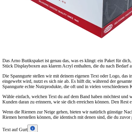
Das Arno Butikspaket ist genau das, was es klingt: ein Paket für di
Stück Displayboxen aus klarem Acryl enthalten, die du nach Bedarf au
Die Spanngurte stellen wir mit deinem eigenen Text oder Logo, das in
eingewebt wird, nutzt es sich nie ab. Es hilft dir, während der gesam
Spanngurte echte Nutzprodukte, die oft und in vielen verschiedenen
Wähle einfach, welchen Text du auf dem Band haben möchtest und wel
Kunden daran zu erinnern, wie sie dich erreichen können. Den Rest e
Wenn die Riemen zur Neige gehen, bieten wir natürlich günstige Nach
Riemen herstellen können, die identisch mit denen sind, die du zuvor g
Text auf Gurt