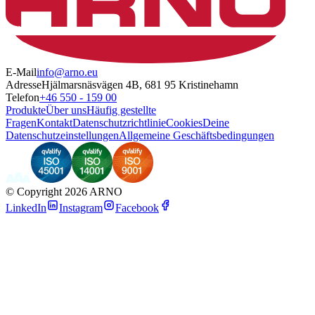
E-Mail
info@arno.eu
Adresse
Hjälmarsnäsvägen 4B, 681 95 Kristinehamn
Telefon
+46 550 - 159 00
Produkte
Über uns
Häufig gestellte
Fragen
Kontakt
Datenschutzrichtlinie
Cookies
Deine
Datenschutzeinstellungen
Allgemeine Geschäftsbedingungen
©
Copyright 2026 ARNO
LinkedIn
Instagram
Facebook