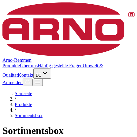
Arno-Remmen
Produkte
Über uns
Häufig gestellte Fragen
Umwelt &
Qualität
Kontakt
DE
Anmelden
Startseite
/
Produkte
/
Sortimentsbox
Sortimentsbox