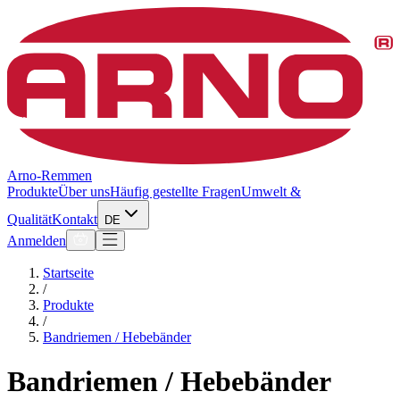
Arno-Remmen
Produkte
Über uns
Häufig gestellte Fragen
Umwelt &
Qualität
Kontakt
DE
Anmelden
Startseite
/
Produkte
/
Bandriemen / Hebebänder
Bandriemen / Hebebänder