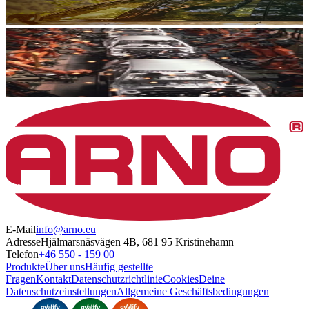
E-Mail
info@arno.eu
Adresse
Hjälmarsnäsvägen 4B, 681 95 Kristinehamn
Telefon
+46 550 - 159 00
Produkte
Über uns
Häufig gestellte
Fragen
Kontakt
Datenschutzrichtlinie
Cookies
Deine
Datenschutzeinstellungen
Allgemeine Geschäftsbedingungen