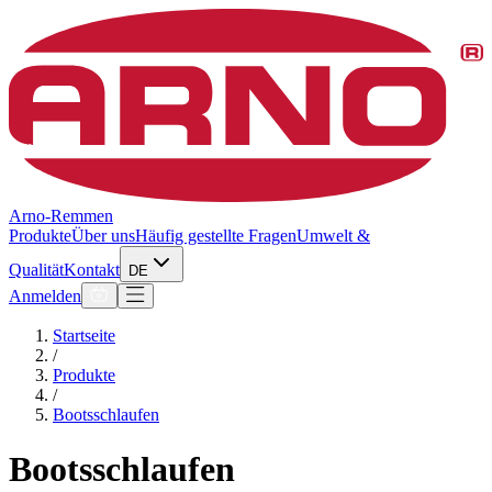
Arno-Remmen
Produkte
Über uns
Häufig gestellte Fragen
Umwelt &
Qualität
Kontakt
DE
Anmelden
Startseite
/
Produkte
/
Bootsschlaufen
Bootsschlaufen