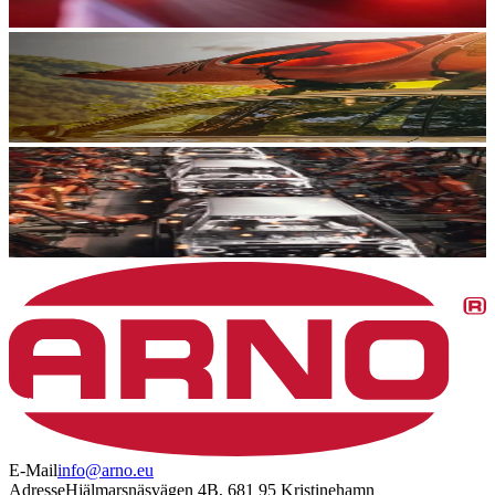
E-Mail
info@arno.eu
Adresse
Hjälmarsnäsvägen 4B, 681 95 Kristinehamn