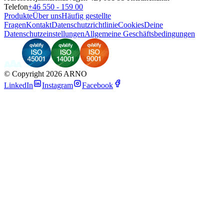
Telefon
+46 550 - 159 00
Produkte
Über uns
Häufig gestellte
Fragen
Kontakt
Datenschutzrichtlinie
Cookies
Deine
Datenschutzeinstellungen
Allgemeine Geschäftsbedingungen
©
Copyright 2026 ARNO
LinkedIn
Instagram
Facebook