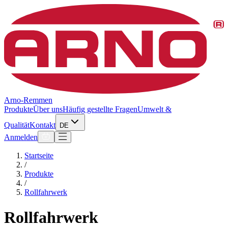
Arno-Remmen
Produkte
Über uns
Häufig gestellte Fragen
Umwelt &
Qualität
Kontakt
DE
Anmelden
Startseite
/
Produkte
/
Rollfahrwerk
Rollfahrwerk