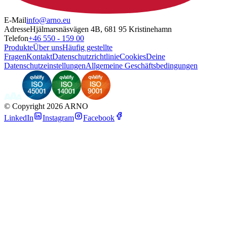
E-Mail
info@arno.eu
Adresse
Hjälmarsnäsvägen 4B, 681 95 Kristinehamn
Telefon
+46 550 - 159 00
Produkte
Über uns
Häufig gestellte
Fragen
Kontakt
Datenschutzrichtlinie
Cookies
Deine
Datenschutzeinstellungen
Allgemeine Geschäftsbedingungen
©
Copyright 2026 ARNO
LinkedIn
Instagram
Facebook