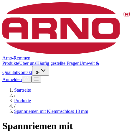
Arno-Remmen
Produkte
Über uns
Häufig gestellte Fragen
Umwelt &
Qualität
Kontakt
DE
Anmelden
Startseite
/
Produkte
/
Spannriemen mit Klemmschloss 18 mm
Spannriemen mit