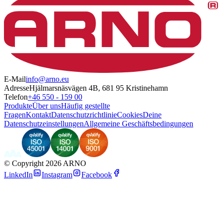
E-Mail
info@arno.eu
Adresse
Hjälmarsnäsvägen 4B, 681 95 Kristinehamn
Telefon
+46 550 - 159 00
Produkte
Über uns
Häufig gestellte
Fragen
Kontakt
Datenschutzrichtlinie
Cookies
Deine
Datenschutzeinstellungen
Allgemeine Geschäftsbedingungen
©
Copyright 2026 ARNO
LinkedIn
Instagram
Facebook