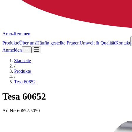
Arno-Remmen
Produkte
Über uns
Häufig gestellte Fragen
Umwelt & Qualität
Kontakt
Anmelden
Startseite
/
Produkte
/
Tesa 60652
Tesa 60652
Art Nr: 60652-5050