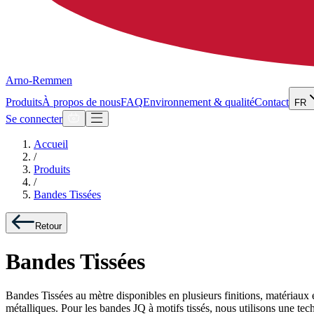
Arno-Remmen
Produits
À propos de nous
FAQ
Environnement & qualité
Contact
FR
Se connecter
Accueil
/
Produits
/
Bandes Tissées
Retour
Bandes Tissées
Bandes Tissées au mètre disponibles en plusieurs finitions, matériaux e
métalliques. Pour les bandes JQ à motifs tissés, nous utilisons une te