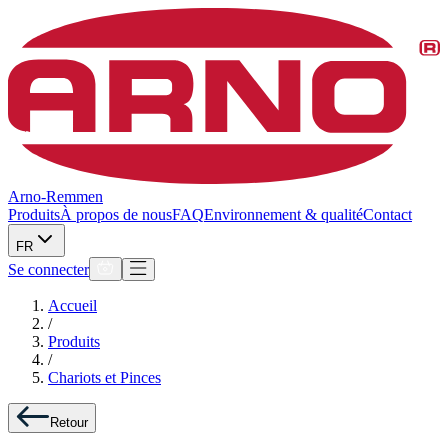
Arno-Remmen
Produits
À propos de nous
FAQ
Environnement & qualité
Contact
FR
Se connecter
Accueil
/
Produits
/
Chariots et Pinces
Retour