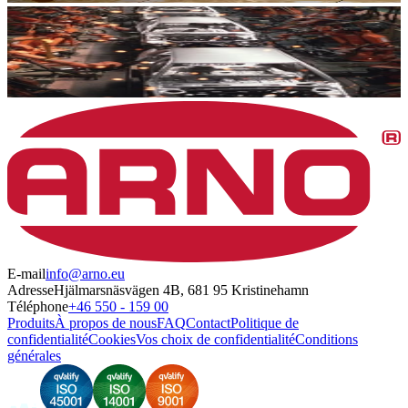
E-mail
info@arno.eu
Adresse
Hjälmarsnäsvägen 4B, 681 95 Kristinehamn
Téléphone
+46 550 - 159 00
Produits
À propos de nous
FAQ
Contact
Politique de
confidentialité
Cookies
Vos choix de confidentialité
Conditions
générales