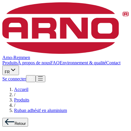
Arno-Remmen
Produits
À propos de nous
FAQ
Environnement & qualité
Contact
FR
Se connecter
Accueil
/
Produits
/
Ruban adhésif en aluminium
Retour