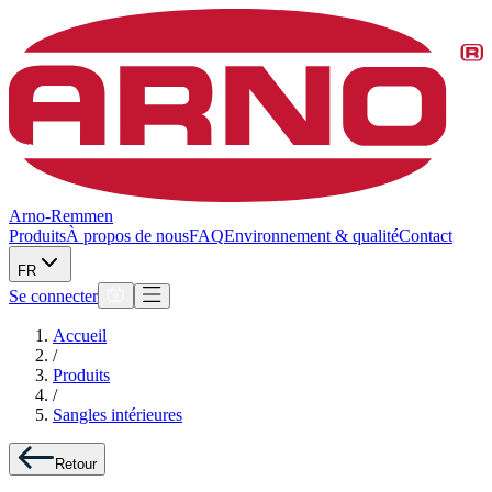
Arno-Remmen
Produits
À propos de nous
FAQ
Environnement & qualité
Contact
FR
Se connecter
Accueil
/
Produits
/
Sangles intérieures
Retour