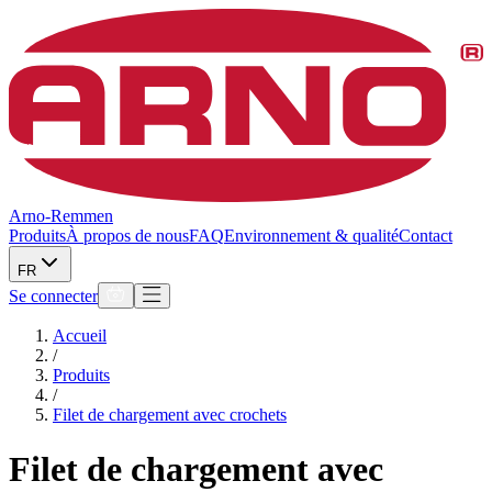
Arno-Remmen
Produits
À propos de nous
FAQ
Environnement & qualité
Contact
FR
Se connecter
Accueil
/
Produits
/
Filet de chargement avec crochets
Filet de chargement avec