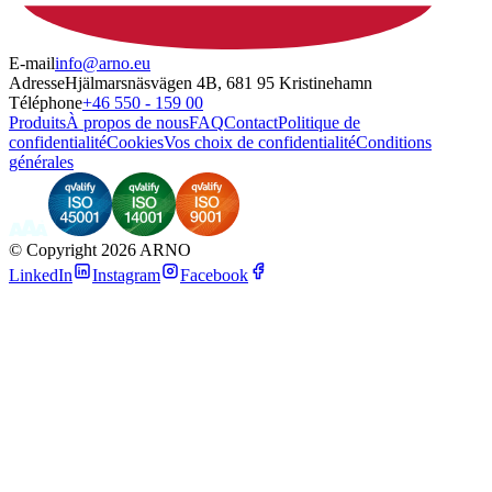
E-mail
info@arno.eu
Adresse
Hjälmarsnäsvägen 4B, 681 95 Kristinehamn
Téléphone
+46 550 - 159 00
Produits
À propos de nous
FAQ
Contact
Politique de
confidentialité
Cookies
Vos choix de confidentialité
Conditions
générales
©
Copyright 2026 ARNO
LinkedIn
Instagram
Facebook