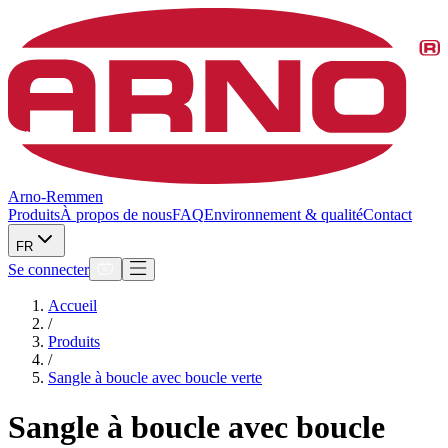
Arno-Remmen
Produits
À propos de nous
FAQ
Environnement & qualité
Contact
FR
Se connecter
Accueil
/
Produits
/
Sangle à boucle avec boucle verte
Sangle à boucle avec boucle