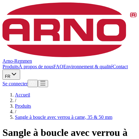
Arno-Remmen
Produits
À propos de nous
FAQ
Environnement & qualité
Contact
FR
Se connecter
Accueil
/
Produits
/
Sangle à boucle avec verrou à came, 35 & 50 mm
Sangle à boucle avec verrou à