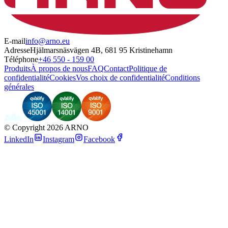
E-mail
info@arno.eu
Adresse
Hjälmarsnäsvägen 4B, 681 95 Kristinehamn
Téléphone
+46 550 - 159 00
Produits
À propos de nous
FAQ
Contact
Politique de
confidentialité
Cookies
Vos choix de confidentialité
Conditions
générales
©
Copyright 2026 ARNO
LinkedIn
Instagram
Facebook