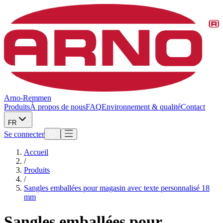
Arno-Remmen
Produits
À propos de nous
FAQ
Environnement & qualité
Contact
FR
Se connecter
Accueil
/
Produits
/
Sangles emballées pour magasin avec texte personnalisé 18
mm
Sangles emballées pour