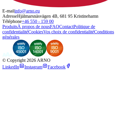
E-mail
info@arno.eu
Adresse
Hjälmarsnäsvägen 4B, 681 95 Kristinehamn
Téléphone
+46 550 - 159 00
Produits
À propos de nous
FAQ
Contact
Politique de
confidentialité
Cookies
Vos choix de confidentialité
Conditions
générales
©
Copyright 2026 ARNO
LinkedIn
Instagram
Facebook