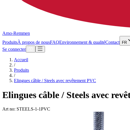
Arno-Remmen
Produits
À propos de nous
FAQ
Environnement & qualité
Contact
FR
Se connecter
Accueil
/
Produits
/
Elingues câble / Steels avec revêtement PVC
Elingues câble / Steels avec re
Art no: STEELS-1-1PVC