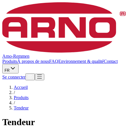
Arno-Remmen
Produits
À propos de nous
FAQ
Environnement & qualité
Contact
FR
Se connecter
Accueil
/
Produits
/
Tendeur
Tendeur