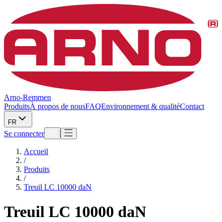
Arno-Remmen
Produits
À propos de nous
FAQ
Environnement & qualité
Contact
FR
Se connecter
Accueil
/
Produits
/
Treuil LC 10000 daN
Treuil LC 10000 daN