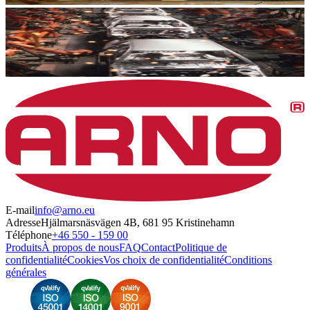
E-mail
info@arno.eu
Adresse
Hjälmarsnäsvägen 4B, 681 95 Kristinehamn
Téléphone
+46 550 - 159 00
Produits
À propos de nous
FAQ
Contact
Politique de
confidentialité
Cookies
Vos choix de confidentialité
Conditions
générales