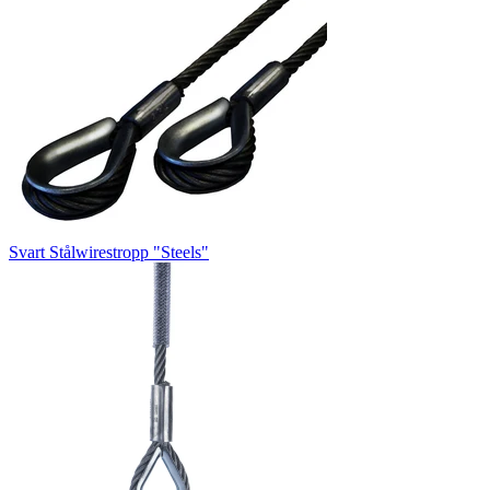
Svart Stålwirestropp "Steels"