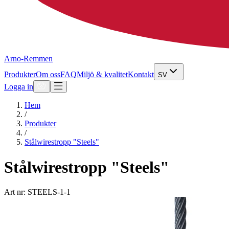
Arno-Remmen
Produkter
Om oss
FAQ
Miljö & kvalitet
Kontakt
SV
Logga in
Hem
/
Produkter
/
Stålwirestropp "Steels"
Stålwirestropp "Steels"
Art nr: STEELS-1-1