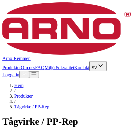
Arno-Remmen
Produkter
Om oss
FAQ
Miljö & kvalitet
Kontakt
SV
Logga in
Hem
/
Produkter
/
Tågvirke / PP-Rep
Tågvirke / PP-Rep