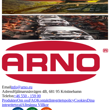
Email
info@arno.eu
Adress
Hjälmarsnäsvägen 4B, 681 95 Kristinehamn
Telefon
+46 550 - 159 00
Produkter
Om oss
FAQ
Kontakt
Integritetspolicy
Cookies
Dina
integritetsval
Allmänna Villkor